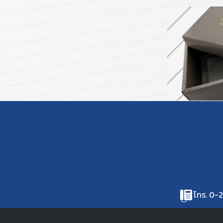
ฉลาก และบรรจุภัณฑ์
สื
โทร. 0-