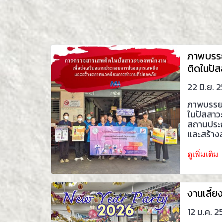
ภาพบรร
ติดในปั
22 มิ.ย. 
ภาพบรรย
ในปัสสาว
สถานประ
และสร้าง
ปลอดภัย
ดูเพิ่มเติม
งานเลี้ย
12 ม.ค. 