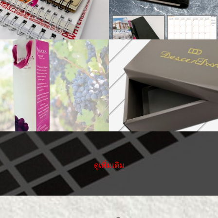
าก และบรรจุภัณฑ์
นามบัตร การ์
ดูเพิ่มเติม