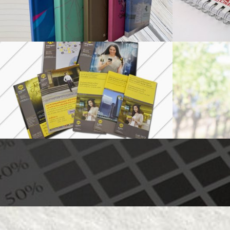
ถุงกระดาษ
ฉล